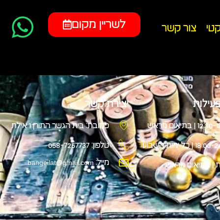
לשריין מקום
קטי
צור קשר
עילות
יצירת קשר
12 | בתיאום מראש
כתובת: בית הגשר התורן 1 אילת
18 | כל ימות השבוע
טלפון: 058-7257737
מייל: bangeilat@gmail.com
 | בתיאום מראש