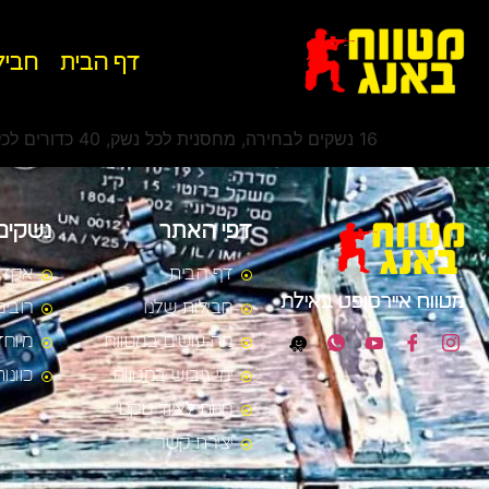
לתוכן
דף הבית
חביל
16 נשקים לבחירה, מחסנית לכל נשק, 40 כדורים לכל מחסנית (בנשק ארוך קלאסי,
דפי האתר
נשקים
דף הבית
אקדח
מטווח איירסופט באילת
חבילות שלנו
רובים
מה עושים במטווח
מיוחד
ימי גיבוש במטווח
כוונו
חנות לציוד טקטי
יצירת קשר