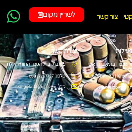
לשריין מקום
קטי
צור קשר
עילות
יצירת קשר
12 | בתיאום מראש
כתובת: בית הגשר התורן 1 אילת
18 | כל ימות השבוע
טלפון: 058-7257737
מייל: bangeilat@gmail.com
 | בתיאום מראש