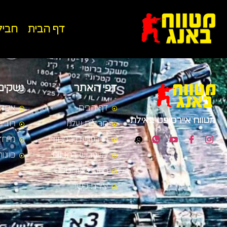
לתוכן
דף הבית
חביל
דפי האתר
נשקים
דף הבית
אקדח
מטווח איירסופט באילת
חבילות שלנו
רובים
מה עושים במטווח
מיוחד
ימי גיבוש במטווח
כוונו
חנות לציוד טקטי
יצירת קשר